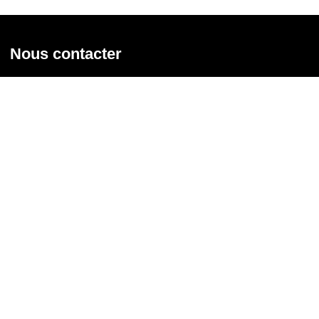
Nous contacter
Union syndicale Solidaires
31 rue de la Grange aux Belles - 75 010 Paris
01 58 39 30 20
Nous contacter
Nous suivre
Recevoir notre newsletter
Courriel