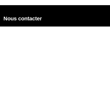
Nous contacter
Union syndicale Solidaires
31 rue de la Grange aux Belles - 75 010 Paris
01 58 39 30 20
Nous contacter
Nous suivre
Recevoir notre newsletter
Courriel