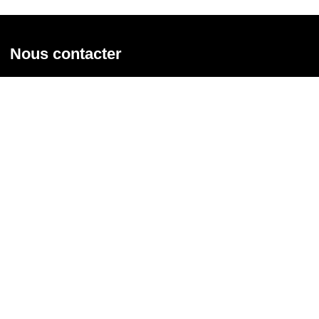
Nous contacter
Union syndicale Solidaires
31 rue de la Grange aux Belles - 75 010 Paris
01 58 39 30 20
Nous contacter
Nous suivre
Recevoir notre newsletter
Courriel