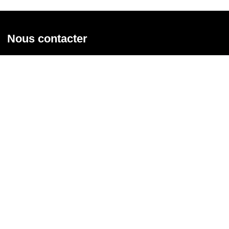
Nous contacter
Union syndicale Solidaires
31 rue de la Grange aux Belles - 75 010 Paris
01 58 39 30 20
Nous contacter
Nous suivre
Recevoir notre newsletter
Courriel