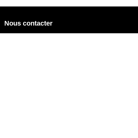
Nous contacter
Union syndicale Solidaires
31 rue de la Grange aux Belles - 75 010 Paris
01 58 39 30 20
Nous contacter
Nous suivre
Recevoir notre newsletter
Courriel