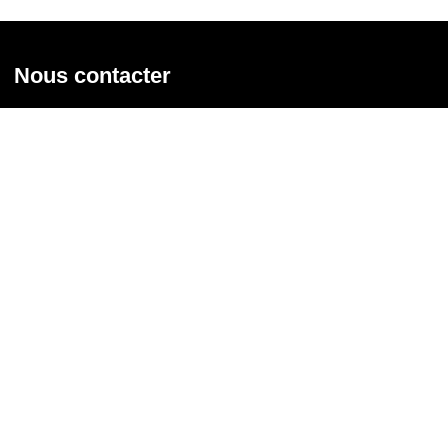
Nous contacter
Union syndicale Solidaires
31 rue de la Grange aux Belles - 75 010 Paris
01 58 39 30 20
Nous contacter
Nous suivre
Recevoir notre newsletter
Courriel