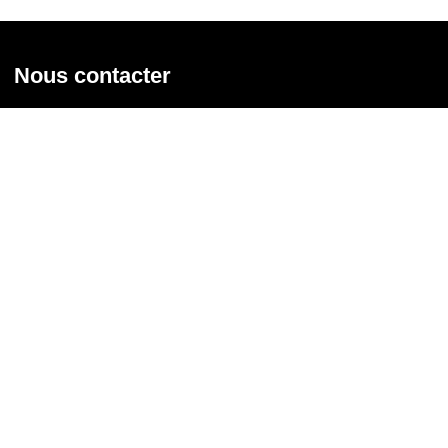
Nous contacter
Union syndicale Solidaires
31 rue de la Grange aux Belles - 75 010 Paris
01 58 39 30 20
Nous contacter
Nous suivre
Recevoir notre newsletter
Courriel