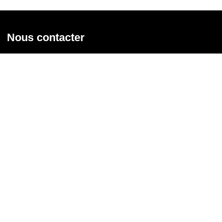
Nous contacter
Union syndicale Solidaires
31 rue de la Grange aux Belles - 75 010 Paris
01 58 39 30 20
Nous contacter
Nous suivre
Recevoir notre newsletter
Courriel