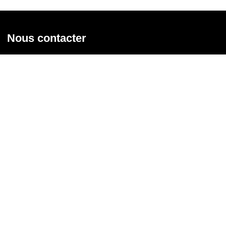
Nous contacter
Union syndicale Solidaires
31 rue de la Grange aux Belles - 75 010 Paris
01 58 39 30 20
Nous contacter
Nous suivre
Recevoir notre newsletter
Courriel