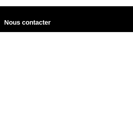
Nous contacter
Union syndicale Solidaires
31 rue de la Grange aux Belles - 75 010 Paris
01 58 39 30 20
Nous contacter
Nous suivre
Recevoir notre newsletter
Courriel