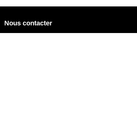
Nous contacter
Union syndicale Solidaires
31 rue de la Grange aux Belles - 75 010 Paris
01 58 39 30 20
Nous contacter
Nous suivre
Recevoir notre newsletter
Courriel