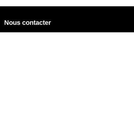
Nous contacter
Union syndicale Solidaires
31 rue de la Grange aux Belles - 75 010 Paris
01 58 39 30 20
Nous contacter
Nous suivre
Recevoir notre newsletter
Courriel