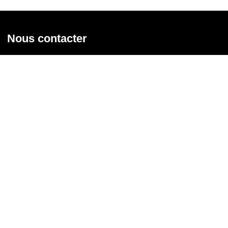
Nous contacter
Union syndicale Solidaires
31 rue de la Grange aux Belles - 75 010 Paris
01 58 39 30 20
Nous contacter
Nous suivre
Recevoir notre newsletter
Courriel