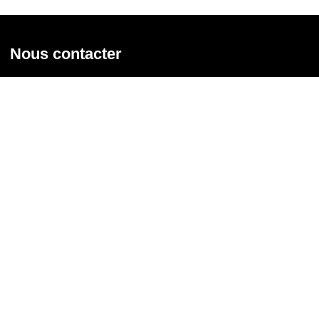
Nous contacter
Union syndicale Solidaires
31 rue de la Grange aux Belles - 75 010 Paris
01 58 39 30 20
Nous contacter
Nous suivre
Recevoir notre newsletter
Courriel