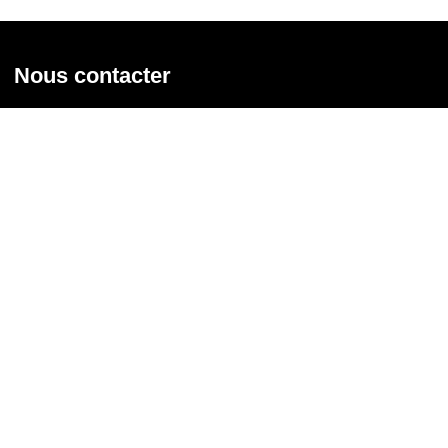
Nous contacter
Union syndicale Solidaires
31 rue de la Grange aux Belles - 75 010 Paris
01 58 39 30 20
Nous contacter
Nous suivre
Recevoir notre newsletter
Courriel