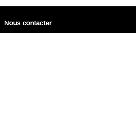
Nous contacter
Union syndicale Solidaires
31 rue de la Grange aux Belles - 75 010 Paris
01 58 39 30 20
Nous contacter
Nous suivre
Recevoir notre newsletter
Courriel