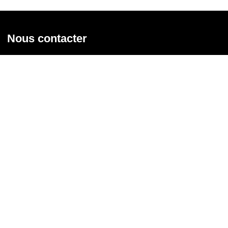
Nous contacter
Union syndicale Solidaires
31 rue de la Grange aux Belles - 75 010 Paris
01 58 39 30 20
Nous contacter
Nous suivre
Recevoir notre newsletter
Courriel