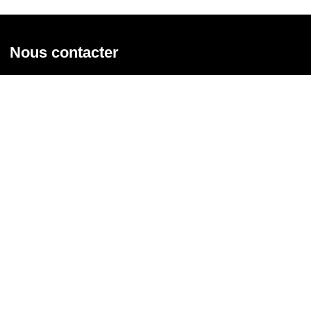
Nous contacter
Union syndicale Solidaires
31 rue de la Grange aux Belles - 75 010 Paris
01 58 39 30 20
Nous contacter
Nous suivre
Recevoir notre newsletter
Courriel