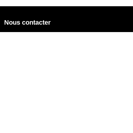
Nous contacter
Union syndicale Solidaires
31 rue de la Grange aux Belles - 75 010 Paris
01 58 39 30 20
Nous contacter
Nous suivre
Recevoir notre newsletter
Courriel