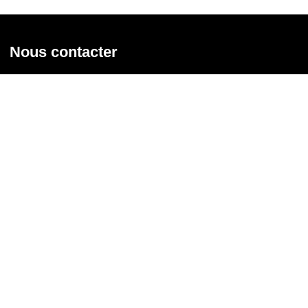
Nous contacter
Union syndicale Solidaires
31 rue de la Grange aux Belles - 75 010 Paris
01 58 39 30 20
Nous contacter
Nous suivre
Recevoir notre newsletter
Courriel