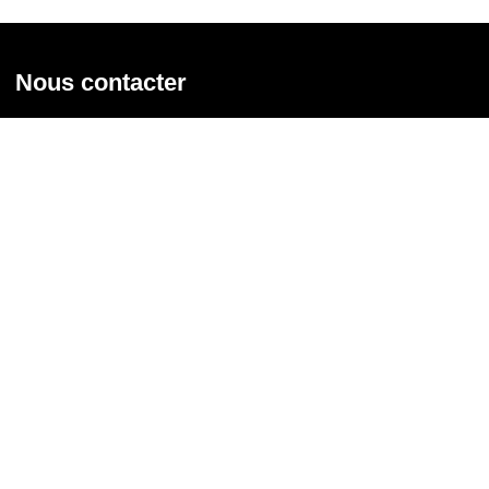
Nous contacter
Union syndicale Solidaires
31 rue de la Grange aux Belles - 75 010 Paris
01 58 39 30 20
Nous contacter
Nous suivre
Recevoir notre newsletter
Courriel