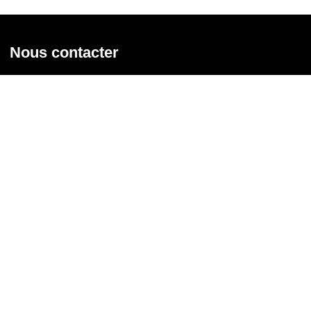
Nous contacter
Union syndicale Solidaires
31 rue de la Grange aux Belles - 75 010 Paris
01 58 39 30 20
Nous contacter
Nous suivre
Recevoir notre newsletter
Courriel