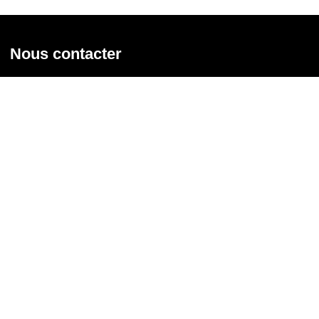
Nous contacter
Union syndicale Solidaires
31 rue de la Grange aux Belles - 75 010 Paris
01 58 39 30 20
Nous contacter
Nous suivre
Recevoir notre newsletter
Courriel