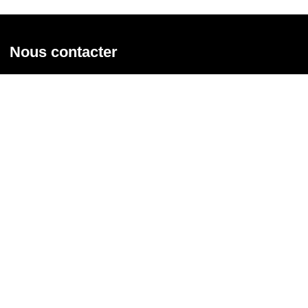
Nous contacter
Union syndicale Solidaires
31 rue de la Grange aux Belles - 75 010 Paris
01 58 39 30 20
Nous contacter
Nous suivre
Recevoir notre newsletter
Courriel