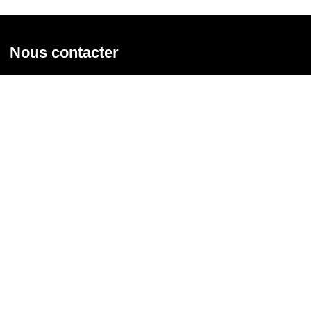
Nous contacter
Union syndicale Solidaires
31 rue de la Grange aux Belles - 75 010 Paris
01 58 39 30 20
Nous contacter
Nous suivre
Recevoir notre newsletter
Courriel