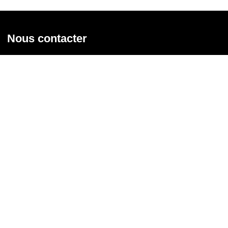
Nous contacter
Union syndicale Solidaires
31 rue de la Grange aux Belles - 75 010 Paris
01 58 39 30 20
Nous contacter
Nous suivre
Recevoir notre newsletter
Courriel