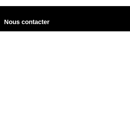
Nous contacter
Union syndicale Solidaires
31 rue de la Grange aux Belles - 75 010 Paris
01 58 39 30 20
Nous contacter
Nous suivre
Recevoir notre newsletter
Courriel