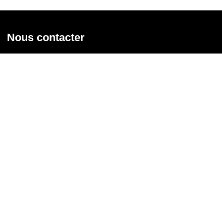
Nous contacter
Union syndicale Solidaires
31 rue de la Grange aux Belles - 75 010 Paris
01 58 39 30 20
Nous contacter
Nous suivre
Recevoir notre newsletter
Courriel