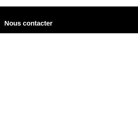
Nous contacter
Union syndicale Solidaires
31 rue de la Grange aux Belles - 75 010 Paris
01 58 39 30 20
Nous contacter
Nous suivre
Recevoir notre newsletter
Courriel