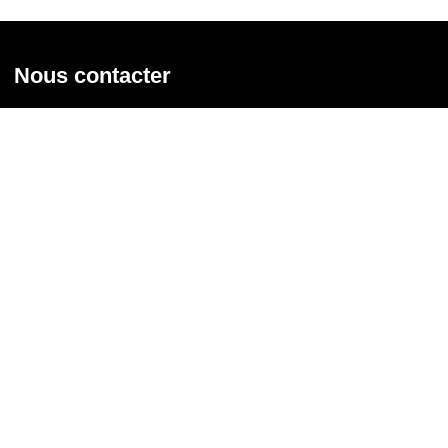
Nous contacter
Union syndicale Solidaires
31 rue de la Grange aux Belles - 75 010 Paris
01 58 39 30 20
Nous contacter
Nous suivre
Recevoir notre newsletter
Courriel